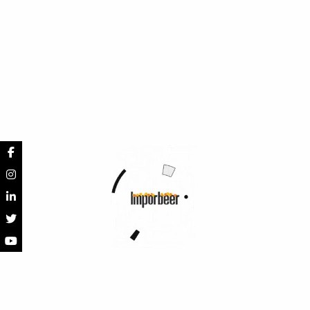
Agotado
Agotado
Cerveza Belga
Cerveza Belga
Abbaye D´ Aulne
Abbaye D’Aulne
Cuvée Royale 9º
Blonde 6° Botella
Botella 330
330ml
Abbaye D’Aulne
Abbaye D’Aulne
(0)
(0)
$
24.200
-
$
135.200
$
24.200
-
$
135.200
Seleccionar opciones
Seleccionar opciones