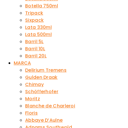
Botella 750ml
Tripack
Sixpack
Lata 330ml
Lata 500ml
Barril 5L
Barril 10L
Barril 20L
MARCA
Delirium Tremens
Gulden Draak
Chimay
Schöfferhofer
Moritz
Blanche de Charleroi
Floris
Abbaye D’Aulne
Adnams Southwold