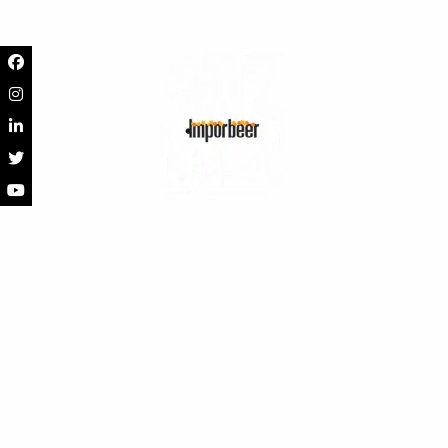
Cerveza Chimay
Cerveza St Idesbald
Blue Botella 330ml
Blond Botella 330ml
Chimay
St Idesbald
(0)
(0)
$
26.400
-
$
158.000
$
22.400
-
$
124.400
Seleccionar opciones
Seleccionar opciones
Agotado
Cerveza Delirium
Cerveza Chimay Red