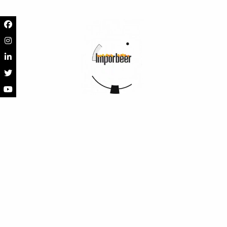
Aroma
Sabor
Cuerpo
Maridaje
Descripción
Apariencia
Aroma
Sabor
Cuerpo
Maridaje
SKU
IB00043
Categorias
Cerveza de Alemania
,
Las mejores cervezas
Etiquetas
500ml
,
Schofferhofer
Marca:
Schöfferhofer